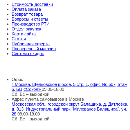
Стоимость доставки
Оплата заказа
Возврат товара
Вопросы и ответы
Производство РТИ
Отдел закупок
Карта сайта
Статьи
Публичная оферта
Проверенный магазин
Система скидок
8 800 707 98 77
info@rti-service.ru
Офис
г. Москва, Щёлковское шоссе, 5 стр. 1, офис No 607, этаж
6, БЦ «Сокол»
09.00-18.00
Сб, Вс – выходной
Адрес пункта самовывоза в Москве
Московская обл., городской округ Балашиха, д. Дятловка,
д. 813, Индустриальный парк "Милованов Балашиха", уч.
28
09.00-18.00
Сб, Вс – выходной
Шоу-румы в Москве