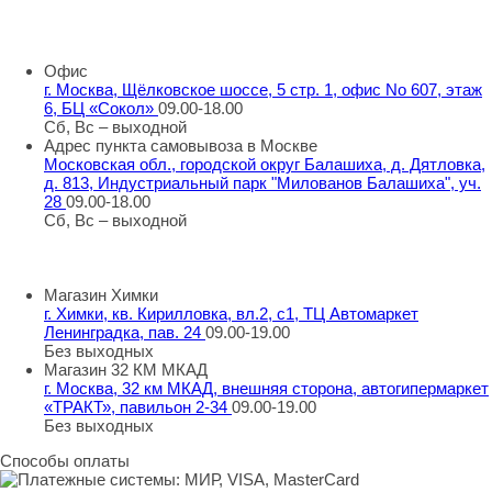
8 800 707 98 77
info@rti-service.ru
Офис
г. Москва, Щёлковское шоссе, 5 стр. 1, офис No 607, этаж
6, БЦ «Сокол»
09.00-18.00
Сб, Вс – выходной
Адрес пункта самовывоза в Москве
Московская обл., городской округ Балашиха, д. Дятловка,
д. 813, Индустриальный парк "Милованов Балашиха", уч.
28
09.00-18.00
Сб, Вс – выходной
Шоу-румы в Москве
Магазин Химки
г. Химки, кв. Кирилловка, вл.2, с1, ТЦ Автомаркет
Ленинградка, пав. 24
09.00-19.00
Без выходных
Магазин 32 КМ МКАД
г. Москва, 32 км МКАД, внешняя сторона, автогипермаркет
«ТРАКТ», павильон 2-34
09.00-19.00
Без выходных
Способы оплаты