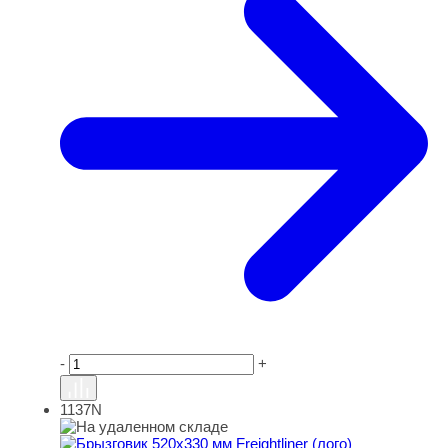
-
+
1137N
Брызговик 520х330 мм Freightliner (лого)