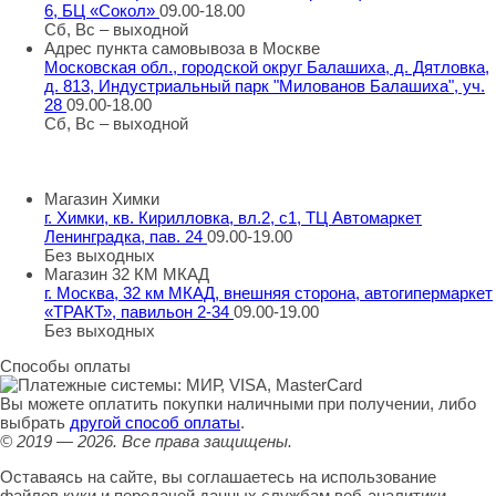
6, БЦ «Сокол»
09.00-18.00
Сб, Вс – выходной
Адрес пункта самовывоза в Москве
Московская обл., городской округ Балашиха, д. Дятловка,
д. 813, Индустриальный парк "Милованов Балашиха", уч.
28
09.00-18.00
Сб, Вс – выходной
Шоу-румы в Москве
Магазин Химки
г. Химки, кв. Кирилловка, вл.2, с1, ТЦ Автомаркет
Ленинградка, пав. 24
09.00-19.00
Без выходных
Магазин 32 КМ МКАД
г. Москва, 32 км МКАД, внешняя сторона, автогипермаркет
«ТРАКТ», павильон 2-34
09.00-19.00
Без выходных
Способы оплаты
Вы можете оплатить покупки наличными при получении, либо
выбрать
другой способ оплаты
.
© 2019 — 2026.
Все права защищены.
Оставаясь на сайте, вы соглашаетесь на использование
файлов куки и передачей данных службам веб-аналитики.