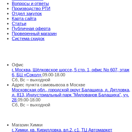
Вопросы и ответы
Производство РТИ
Отдел закупок
Карта сайта
Статьи
Публичная оферта
Проверенный магазин
Система скидок
8 800 707 98 77
info@rti-service.ru
Офис
г. Москва, Щёлковское шоссе, 5 стр. 1, офис No 607, этаж
6, БЦ «Сокол»
09.00-18.00
Сб, Вс – выходной
Адрес пункта самовывоза в Москве
Московская обл., городской округ Балашиха, д. Дятловка,
д. 813, Индустриальный парк "Милованов Балашиха", уч.
28
09.00-18.00
Сб, Вс – выходной
Шоу-румы в Москве
Магазин Химки
г. Химки, кв. Кирилловка, вл.2, с1, ТЦ Автомаркет