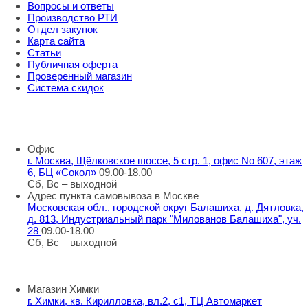
Вопросы и ответы
Производство РТИ
Отдел закупок
Карта сайта
Статьи
Публичная оферта
Проверенный магазин
Система скидок
8 800 707 98 77
info@rti-service.ru
Офис
г. Москва, Щёлковское шоссе, 5 стр. 1, офис No 607, этаж
6, БЦ «Сокол»
09.00-18.00
Сб, Вс – выходной
Адрес пункта самовывоза в Москве
Московская обл., городской округ Балашиха, д. Дятловка,
д. 813, Индустриальный парк "Милованов Балашиха", уч.
28
09.00-18.00
Сб, Вс – выходной
Шоу-румы в Москве
Магазин Химки
г. Химки, кв. Кирилловка, вл.2, с1, ТЦ Автомаркет