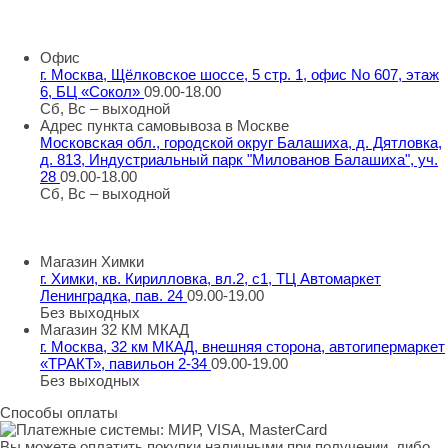
8 800 707 98 77
info@rti-service.ru
Офис
г. Москва, Щёлковское шоссе, 5 стр. 1, офис No 607, этаж
6, БЦ «Сокол»
09.00-18.00
Сб, Вс – выходной
Адрес пункта самовывоза в Москве
Московская обл., городской округ Балашиха, д. Дятловка,
д. 813, Индустриальный парк "Милованов Балашиха", уч.
28
09.00-18.00
Сб, Вс – выходной
Шоу-румы в Москве
Магазин Химки
г. Химки, кв. Кирилловка, вл.2, с1, ТЦ Автомаркет
Ленинградка, пав. 24
09.00-19.00
Без выходных
Магазин 32 КМ МКАД
г. Москва, 32 км МКАД, внешняя сторона, автогипермаркет
«ТРАКТ», павильон 2-34
09.00-19.00
Без выходных
Способы оплаты
Вы можете оплатить покупки наличными при получении, либо