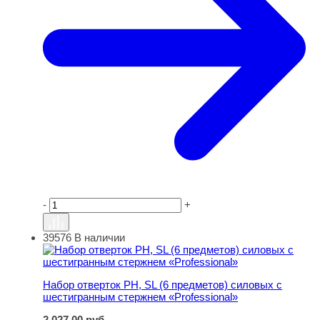
-
+
39576
В наличии
Набор отверток РН, SL (6 предметов) силовых с шести
Набор отверток РН, SL (6 предметов) силовых с
шестигранным стержнем «Professional»
2 027,00
руб.