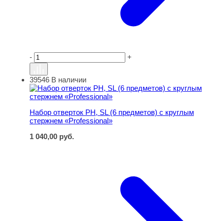
-
+
39546
В наличии
Набор отверток РН, SL (6 предметов) с круглым стержне
Набор отверток РН, SL (6 предметов) с круглым
стержнем «Professional»
1 040,00
руб.