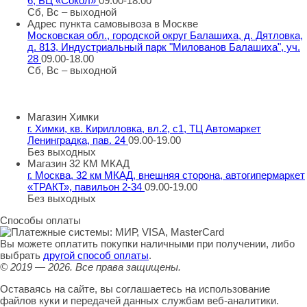
6, БЦ «Сокол»
09.00-18.00
Сб, Вс – выходной
Адрес пункта самовывоза в Москве
Московская обл., городской округ Балашиха, д. Дятловка,
д. 813, Индустриальный парк "Милованов Балашиха", уч.
28
09.00-18.00
Сб, Вс – выходной
Шоу-румы в Москве
Магазин Химки
г. Химки, кв. Кирилловка, вл.2, с1, ТЦ Автомаркет
Ленинградка, пав. 24
09.00-19.00
Без выходных
Магазин 32 КМ МКАД
г. Москва, 32 км МКАД, внешняя сторона, автогипермаркет
«ТРАКТ», павильон 2-34
09.00-19.00
Без выходных
Способы оплаты
Вы можете оплатить покупки наличными при получении, либо
выбрать
другой способ оплаты
.
© 2019 — 2026.
Все права защищены.
Оставаясь на сайте, вы соглашаетесь на использование
файлов куки и передачей данных службам веб-аналитики.