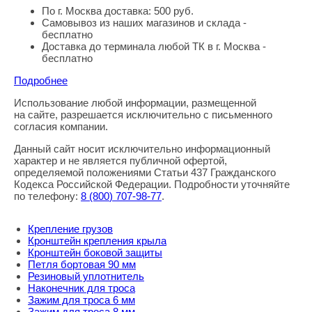
По г. Москва доставка: 500 руб.
Самовывоз из наших магазинов и склада -
бесплатно
Доставка до терминала любой ТК в г. Москва -
бесплатно
Подробнее
Использование любой информации, размещенной
Правовая информация
на сайте, разрешается исключительно с письменного
согласия компании.
Данный сайт носит исключительно информационный
характер и не является публичной офертой,
определяемой положениями Статьи 437 Гражданского
Кодекса Российской Федерации. Подробности уточняйте
по телефону:
8
(800
) 707-98-77
.
Крепление грузов
Кронштейн крепления крыла
Кронштейн боковой защиты
Петля бортовая 90 мм
Резиновый уплотнитель
Наконечник для троса
Зажим для троса 6 мм
Зажим для троса 8 мм