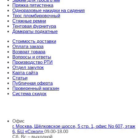
Пряжка пятистенка
Одноразовые накидки на сидения
Трос пломбировочный
Стяжные ремни
Тентовая фурнитура
Домкраты подкатные
Стоимость доставки
Оплата заказа
Возврат товара
Вопросы и ответы
Производство РТИ
Отдел закупок
Карта сайта
Статьи
Публичная оферта
Проверенный магазин
Система скидок
8 800 707 98 77
info@rti-service.ru
Офис
г. Москва, Щёлковское шоссе, 5 стр. 1, офис No 607, этаж
6, БЦ «Сокол»
09.00-18.00
Сб, Вс – выходной